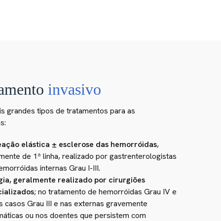
tamento
invasivo
is grandes tipos de tratamentos para as
s:
ação elástica ± esclerose das hemorróidas
,
mente de 1ª linha, realizado por gastrenterologistas
emorróidas internas Grau I-III.
gia, geralmente realizado por cirurgiões
ializados
; no tratamento de hemorróidas Grau IV e
s casos Grau III e nas externas gravemente
máticas ou nos doentes que persistem com