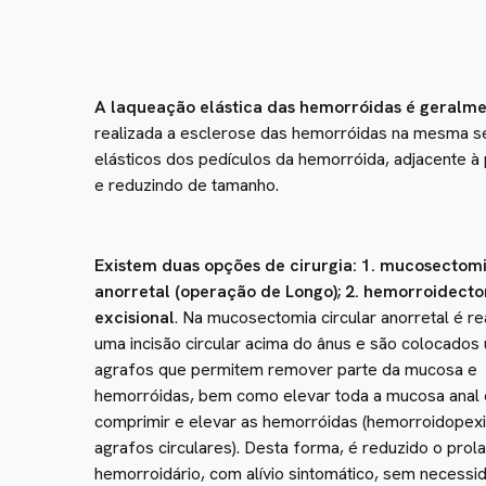
A laqueação elástica das hemorróidas é geralmen
realizada a esclerose das hemorróidas na mesma se
elásticos dos pedículos da hemorróida, adjacente à
e reduzindo de tamanho.
Existem duas opções de cirurgia: 1. mucosectomi
anorretal (operação de Longo); 2. hemorroidect
excisional
. Na mucosectomia circular anorretal é re
uma incisão circular acima do ânus e são colocados
agrafos que permitem remover parte da mucosa e
hemorróidas, bem como elevar toda a mucosa anal 
comprimir e elevar as hemorróidas (hemorroidopex
agrafos circulares). Desta forma, é reduzido o prol
hemorroidário, com alívio sintomático, sem necessi