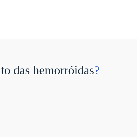
nto das hemorróidas
?