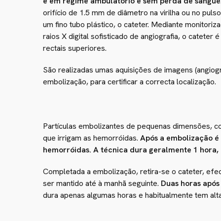
e em regime ambulatório e sem perda de sangue
orifício de 1.5 mm de diâmetro na virilha ou no puls
um fino tubo plástico, o cateter. Mediante monitori
raios X digital sofisticado de angiografia, o cateter é
rectais superiores.
São realizadas umas aquisições de imagens (angiogra
embolização, para certificar a correcta localização.
Partículas embolizantes de pequenas dimensões, como
que irrigam as hemorróidas.
Após a embolização é 
hemorróidas. A técnica dura geralmente 1 hora,
Completada a embolização, retira-se o cateter, e
ser mantido até à manhã seguinte.
Duas horas após 
dura apenas algumas horas e habitualmente tem alt