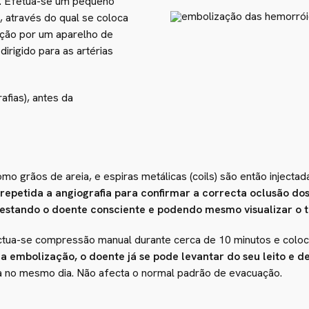
. Efetua-se um pequeno
o, através do qual se coloca
zação por um aparelho de
 dirigido para as artérias
fias), antes da
 grãos de areia, e espiras metálicas (coils) são então injectada
repetida a angiografia para confirmar a correcta oclusão do
 estando o doente consciente e podendo mesmo visualizar o t
fectua-se compressão manual durante cerca de 10 minutos e co
a embolização, o doente já se pode levantar do seu leito e d
a no mesmo dia. Não afecta o normal padrão de evacuação.