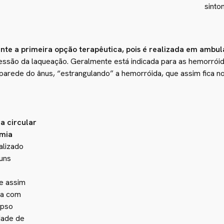
sinto
te a primeira opção terapêutica, pois é realizada em ambulat
ssão da laqueação. Geralmente está indicada para as hemorróida
 parede do ânus, “estrangulando” a hemorróida, que assim fica n
a circular
omia
alizado
 uns
e assim
ia com
apso
dade de