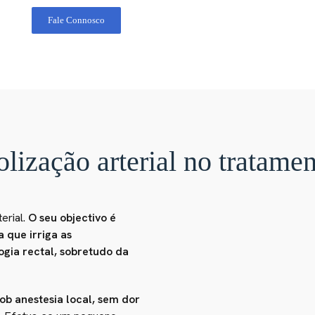
Fale Connosco
ização arterial no tratame
erial.
O seu objectivo é
 que irriga as
ogia rectal, sobretudo da
ob anestesia local, sem dor