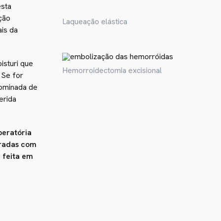
esta
ção
Laqueação elástica
ais da
isturi que
Hemorroidectomia excisional
 Se for
nominada de
erida
eratória
aradas com
 feita em