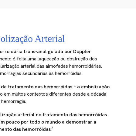
lização Arterial
orroidária trans-anal guiada por Doppler
mento é feita uma laqueação ou obstrução dos
ularização arterial das almofadas hemorroidárias.
morragias secundárias às hemorróidas.
 de tratamento das hemorróidas – a embolização
ado em muitos contextos diferentes desde a década
 hemorragia.
ização arterial no tratamento das hemorróidas.
 um pouco por todo o mundo a demonstrar a
amento das hemorróidas
.¹