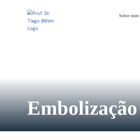
Skip
to
Sobre mim
content
Embolização