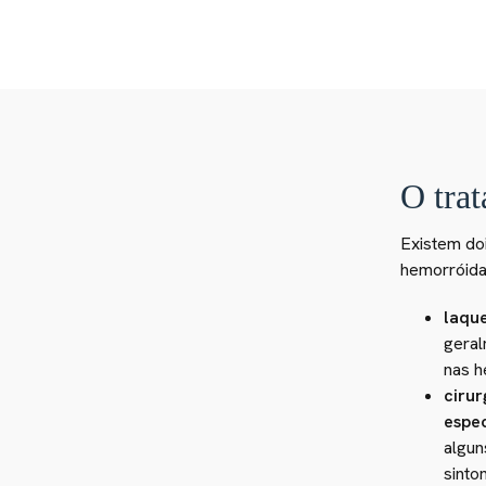
O tra
Existem do
hemorróida
laque
geral
nas h
cirur
espec
algun
sinto