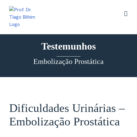
Skip
to
content
Testemunhos
Embolização Prostática
Dificuldades Urinárias –
Embolização Prostática