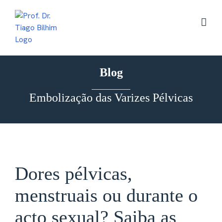
Skip
to
content
Blog
Embolização das Varizes Pélvicas
Dores pélvicas,
menstruais ou durante o
acto sexual? Saiba as