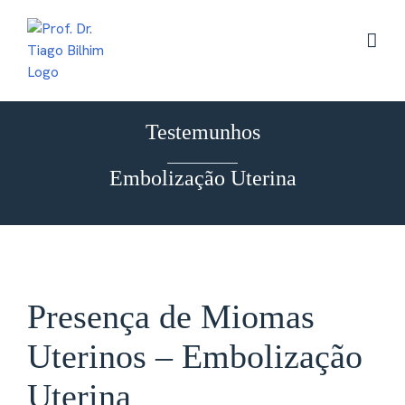
Skip
to
content
Testemunhos
Embolização Uterina
Presença de Miomas
Uterinos – Embolização
Uterina