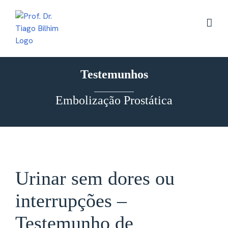
Skip
to
content
Testemunhos
Embolização Prostática
Urinar sem dores ou
interrupções –
Testemunho de