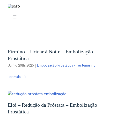
Skip
to
content
Toggle
Navigation
Sobre mim
Radiologia de Intervenção
Firmino – Urinar à Noite – Embolização
Prostática
Tratamentos
Junho 20th, 2025
|
Embolização Prostática - Testemunho
Ler mais...
Embolização
Casos Clínicos
Eloi – Redução da Próstata – Embolização
Prostática
Blog