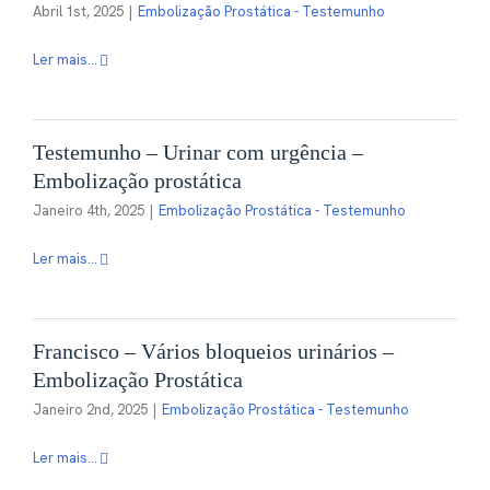
Abril 1st, 2025
|
Embolização Prostática - Testemunho
Ler mais...
Contactos
PT
Testemunho – Urinar com urgência –
Embolização prostática
Janeiro 4th, 2025
|
Embolização Prostática - Testemunho
Ler mais...
Francisco – Vários bloqueios urinários –
Embolização Prostática
Janeiro 2nd, 2025
|
Embolização Prostática - Testemunho
Ler mais...