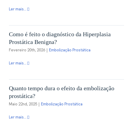
Ler mais...
Contactos
Como é feito o diagnóstico da Hiperplasia
PT
Prostática Benigna?
Fevereiro 20th, 2026
|
Embolização Prostática
Ler mais...
Quanto tempo dura o efeito da embolização
prostática?
Maio 22nd, 2025
|
Embolização Prostática
Ler mais...