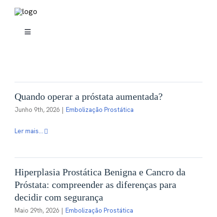
Skip
to
content
Toggle
Navigation
Sobre mim
Radiologia de Intervenção
Quando operar a próstata aumentada?
Junho 9th, 2026
|
Embolização Prostática
Tratamentos
Ler mais...
Embolização
Hiperplasia Prostática Benigna e Cancro da
Próstata: compreender as diferenças para
Casos Clínicos
decidir com segurança
Maio 29th, 2026
|
Embolização Prostática
Blog