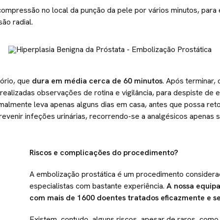
a compressão no local da punção da pele por vários minutos, par
ão radial.
ório, que
dura em média cerca de 60 minutos
. Após terminar,
realizadas observações de rotina e vigilância, para despiste de e
malmente leva apenas alguns dias em casa, antes que possa retorn
 prevenir infeções urinárias, recorrendo-se a analgésicos apenas 
Riscos e complicações do procedimento?
A embolização prostática é um procedimento considera
especialistas com bastante experiência.
A nossa equipa
com mais de 1600 doentes tratados eficazmente e 
Existem, contudo, alguns riscos, apesar de raros, com