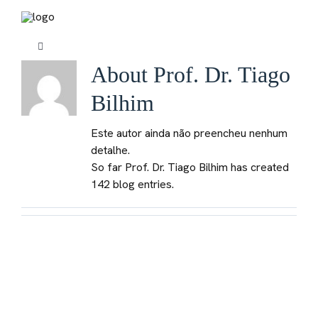
Skip
to
content
Toggle
Navigation
About
Prof. Dr. Tiago
Sobre mim
Bilhim
Radiologia de Intervenção
Este autor ainda não preencheu nenhum
detalhe.
So far Prof. Dr. Tiago Bilhim has created
Tratamentos
142 blog entries.
Embolização
Casos Clínicos
Blog